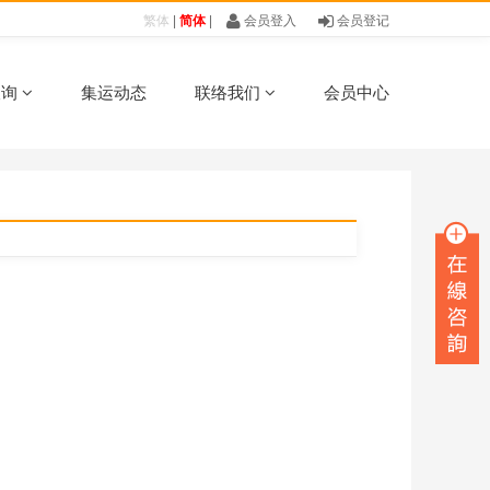
知如何办理货物托运，不知‌‌如何办理报关和清关？
繁体
|
简体
|
会员登入
·
五一劳动节放假通知
会员登记
·
普货,
查询
集运动态
联络我们
会员中心