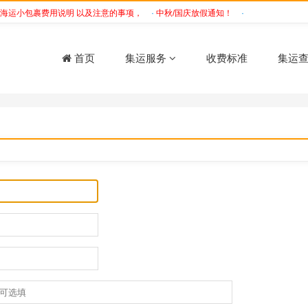
海运小包裹费用说明 以及注意的事项，
·
中秋/国庆放假通知！
·
没有海运经验，不
首页
集运服务
收费标准
集运