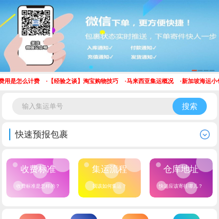
运费用是怎么计费
·
【经验之谈】淘宝购物技巧
·
马来西亚集运概况
·
新加坡海运小包
搜索
快速预报包裹
收费标准
集运流程
仓库地址
收费标准是怎样的？
我该如何集运？
快递应该寄往哪儿？