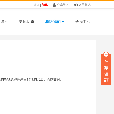
，不知如何办理货物托运，不知‌‌如何办理报关和清关？
繁体
|
简体
|
会员登入
·
五一劳动节放假通知
会员登记
·
普
查询
集运动态
联络我们
会员中心
您的货物从源头到目的地的安全、高效交付。